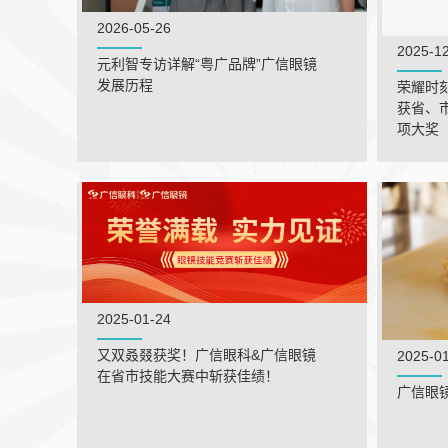
2026-05-26
2025-1
元利智专访详解“粤广品牌”广信眼镜
发展历程
荣耀时
获省、
项大奖
2025-01-24
又双叒叕获奖！广信眼科&广信眼镜
2025-0
在省市技能大赛中斩获佳绩！
广信眼