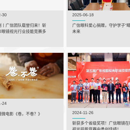
2025-06-18
2-30
广信眼科爱心捐赠，守护学子“睛
刻丨广信团队载誉归来！斩
未来
市眼镜视光行业技能竞赛多
1-24
2024-11-26
镜微电影《卷，不卷？》
斩获多个省级奖项！广信眼镜在
视光技能竞赛中勇创佳绩！