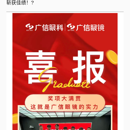
斩获佳绩！?