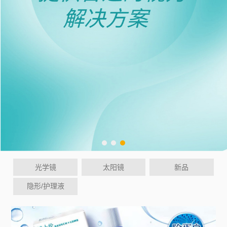
光学镜
太阳镜
新品
隐形/护理液